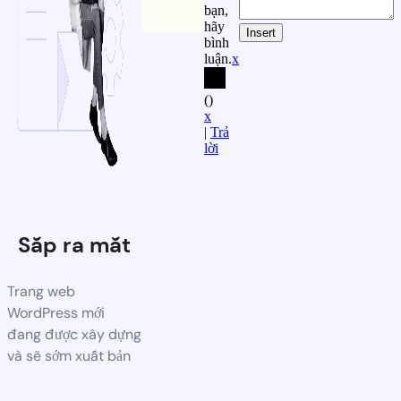
bạn,
hãy
Insert
bình
luận.
x
(
)
x
|
Trả
lời
Sắp ra mắt
Trang web
WordPress mới
đang được xây dựng
và sẽ sớm xuất bản