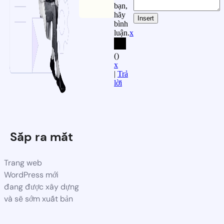
bạn,
hãy
Insert
bình
luận.
x
(
)
x
|
Trả
lời
Sắp ra mắt
Trang web
WordPress mới
đang được xây dựng
và sẽ sớm xuất bản