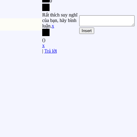
0
Rất thích suy nghĩ
của bạn, hãy bình
luận.
x
Insert
(
)
x
|
Trả lời