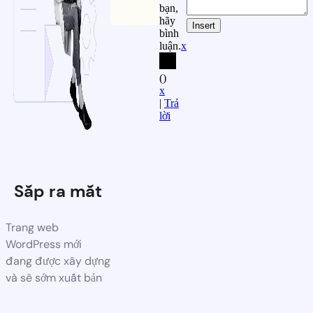
bạn,
hãy
Insert
bình
luận.
x
(
)
x
|
Trả
lời
Sắp ra mắt
Trang web
WordPress mới
đang được xây dựng
và sẽ sớm xuất bản