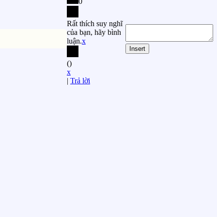
0
Rất thích suy nghĩ
của bạn, hãy bình
luận.
x
Insert
(
)
x
|
Trả lời